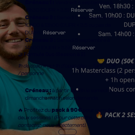
Créneau 1 :
 Vendredi 4 septembre à 
18h30 (DUPR > 3.5) :
Réserver 
Créneau 2 :
 Samedi 5 septembre de 
10h00 à 13h00 (DUPR < 3.5 ou pas de 
DUPR) : 
Réserver
Créneau 3 :
 Samedi 5 septembre à 
14h00 (DUPR > 3.5) : 
Réserver
🤝 Formule Duo (Session à 2)
1h de coaching + 1h d'open play — Tarif : 50€ 
/ personne
Créneau :
 à partir de 18h le samedi + 
dimanche matin selon demande.
🔥 Profitez du 
pack à 90€
 pour cumuler 
deux sessions ! 
(Pour cette offre, 
contactez-nous directement).