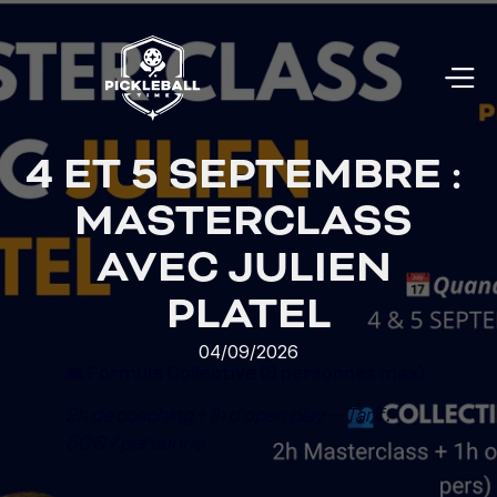
4 ET 5 SEPTEMBRE : 
MASTERCLASS 
AVEC JULIEN 
PLATEL
04/09/2026
👥 Formule Collective (8 personnes max)
2h de coaching + 1h d'open play — Tarif : 
50€ / personne