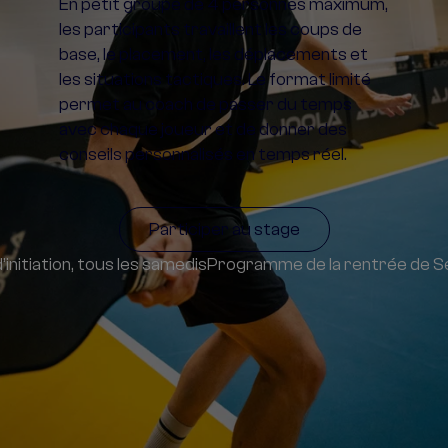
En petit groupe de 4 personnes maximum, 
les participants travaillent les coups de 
base, le placement, les déplacements et 
les situations tactiques. Le format limité 
permet au coach de passer du temps 
avec chaque joueur et de donner des 
conseils personnalisés en temps réel.
Participer au stage
’initiation, tous les samedis
Programme de la rentrée de S